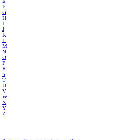
E
F
G
H
I
J
K
L
M
N
O
P
R
S
T
U
V
W
X
Y
Z
.