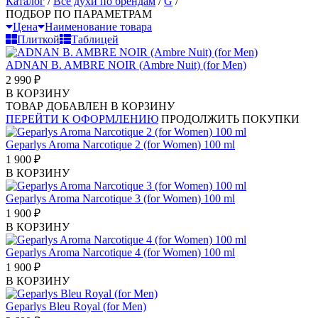
Каталог
/
Все духи по брендам
/
G
/
ПОДБОР ПО ПАРАМЕТРАМ
Цена
Наименование товара
Плиткой
Таблицей
ADNAN B. AMBRE NOIR (Ambre Nuit) (for Men)
2 990
₽
В КОРЗИНУ
ТОВАР ДОБАВЛЕН В КОРЗИНУ
ПЕРЕЙТИ К ОФОРМЛЕНИЮ
ПРОДОЛЖИТЬ ПОКУПКИ
Geparlys Aroma Narcotique 2 (for Women) 100 ml
1 900
₽
В КОРЗИНУ
Geparlys Aroma Narcotique 3 (for Women) 100 ml
1 900
₽
В КОРЗИНУ
Geparlys Aroma Narcotique 4 (for Women) 100 ml
1 900
₽
В КОРЗИНУ
Geparlys Bleu Royal (for Men)