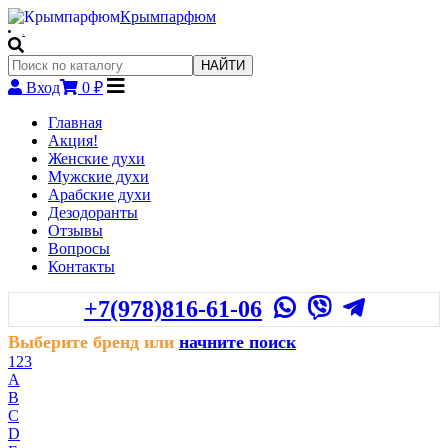
Крымпарфюм
.
НАЙТИ
Вход
0 ₽
Главная
Акция!
Женские духи
Мужские духи
Арабские духи
Дезодоранты
Отзывы
Вопросы
Контакты
+7(978)816-61-06
Выберите бренд или
начните поиск
123
A
B
C
D